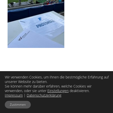
Wir verwenden Cookies, um Ihnen die bestmögliche Erfahrung auf
unserer Website zu bieten.
Sie können mehr darüber erfahren, welche Cookies wir
verwenden, oder sie unter
Einstellungen
deaktivieren.
Impressum
|
Datenschutzerklärung
Copyright | WIPFLER Rechtsanwaltsgesellschaft mbH |
Impressum
|
Datenschutzerklärung
Zustimmen