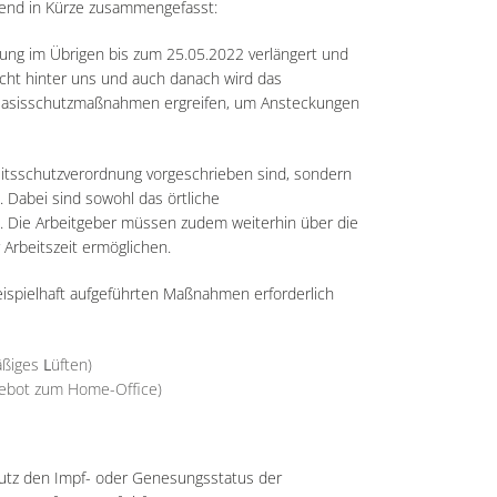
gend in Kürze zusammengefasst:
nung im Übrigen bis zum 25.05.2022 verlängert und
cht hinter uns und auch danach wird das
h Basisschutzmaßnahmen ergreifen, um Ansteckungen
eitsschutzverordnung vorgeschrieben sind, sondern
 Dabei sind sowohl das örtliche
en. Die Arbeitgeber müssen zudem weiterhin über die
Arbeitszeit ermöglichen.
ispielhaft aufgeführten Maßnahmen erforderlich
mäßiges
L
üften)
ngebot zum Home-Office)
hutz den Impf- oder Genesungsstatus der