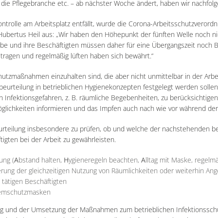
ie Pflegebranche etc. – ab nächster Woche ändert, haben wir nachfol
ntrolle am Arbeitsplatz entfällt, wurde die Corona-Arbeitsschutzverord
ubertus Heil aus: „Wir haben den Höhepunkt der fünften Welle noch ni
riebe und ihre Beschäftigten müssen daher für eine Übergangszeit noc
 tragen und regelmäßig lüften haben sich bewährt.“
hutzmaßnahmen einzuhalten sind, die aber nicht unmittelbar in der Arb
beurteilung in betrieblichen Hygienekonzepten festgelegt werden sollen.
en Infektionsgefahren, z. B. räumliche Begebenheiten, zu berücksichtig
glichkeiten informieren und das Impfen auch nach wie vor während der 
rteilung insbesondere zu prüfen, ob und welche der nachstehenden be
igten bei der Arbeit zu gewährleisten.
ung (
A
bstand halten,
H
ygieneregeln beachten,
A
lltag mit Maske, regel
erung der gleichzeitigen Nutzung von Räumlichkeiten oder weiterhin A
 tätigen Beschäftigten
Atemschutzmasken
gung und der Umsetzung der Maßnahmen zum betrieblichen Infektionssc