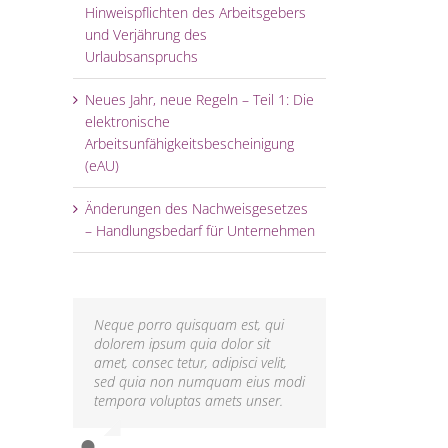
Hinweispflichten des Arbeitsgebers
und Verjährung des
Urlaubsanspruchs
Neues Jahr, neue Regeln – Teil 1: Die
elektronische
Arbeitsunfähigkeitsbescheinigung
(eAU)
Änderungen des Nachweisgesetzes
– Handlungsbedarf für Unternehmen
Neque porro quisquam est, qui
Aliquam erat volutpat. Quisque at
dolorem ipsum quia dolor sit
est id ligula facilisis laoreet eget
amet, consec tetur, adipisci velit,
pulvinar nibh. Suspendisse at
sed quia non numquam eius modi
ultrices dui. Curabitur ac felis arcu
tempora voluptas amets unser.
sadips ipsums fugiats nemis.